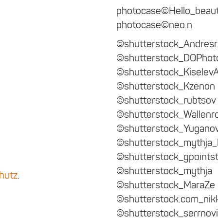
photocase©Hello_beaut
photocase©neo.n
©shutterstock_Andresr.
©shutterstock_DOPhot
©shutterstock_KiselevA
©shutterstock_Kzenon
©shutterstock_rubtsov
©shutterstock_Wallenr
©shutterstock_Yuganov
©shutterstock_mythja_
©shutterstock_gpointst
©shutterstock_mythja
hutz
.
©shutterstock_MaraZe
©shutterstock.com_nik
©shutterstock_serrnov