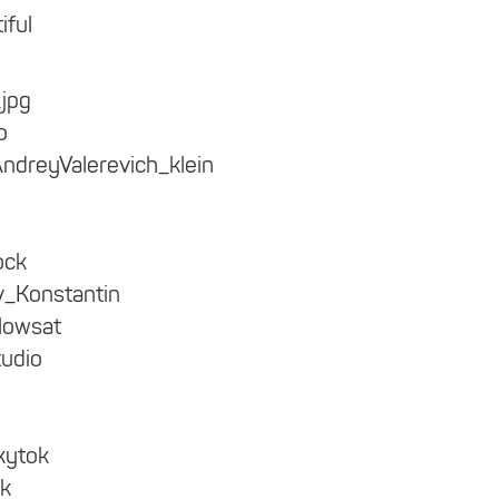
iful
jpg
o
ndreyValerevich_klein
ock
_Konstantin
lowsat
udio
kytok
ik