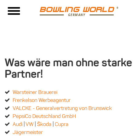
BOWLING WORLD
GERMANY
Was wäre man ohne starke
Partner!
Warsteiner Brauerei
Frenkelson Werbeagentur
VALCKE - Generalvertretung von Brunswick
PepsiCo Deutschland GmbH
Audi
|
VW
|
Škoda
|
Cupra
Jägermeister